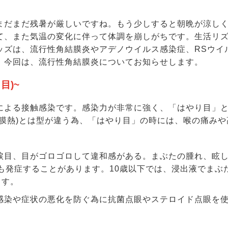
まだまだ残暑が厳しいですね。もう少しすると朝晩が涼し
て、また気温の変化に伴って体調を崩しがちです。生活リ
ッズは、流行性角結膜炎やアデノウイルス感染症、RSウイ
。今回は、流行性角結膜炎についてお知らせします。
目)~
スによる接触感染です。感染力が非常に強く、「はやり目」
結膜熱)とは型が違う為、「はやり目」の時には、喉の痛み
、涙目、目がゴロゴロして違和感がある。まぶたの腫れ、眩
目も発症することがあります。10歳以下では、浸出液でまぶ
ます。
の感染や症状の悪化を防ぐ為に抗菌点眼やステロイド点眼を