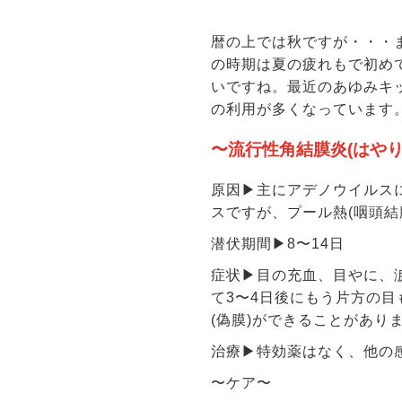
暦の上では秋ですが・・・
の時期は夏の疲れもで初め
いですね。最近のあゆみキ
の利用が多くなっています
〜流行性角結膜炎(はやり
原因▶︎主にアデノウイル
スですが、プール熱(咽頭
潜伏期間▶︎8〜14日
症状▶︎目の充血、目やに
て3〜4日後にもう片方の
(偽膜)ができることがあり
治療▶︎特効薬はなく、他
〜ケア〜